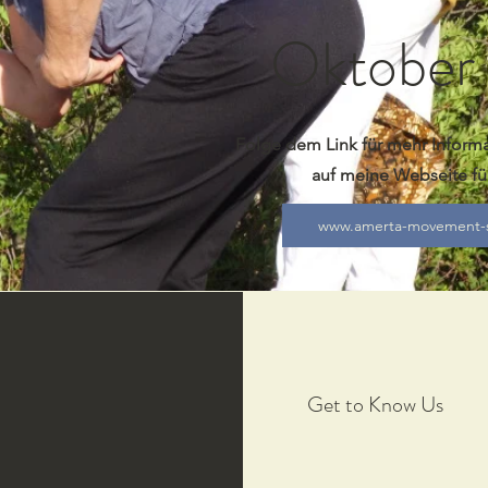
Oktober
Folge dem Link für mehr Infor
auf meine Webseite für
www.amerta-movement-s
Get to Know Us