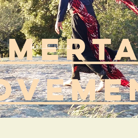
Amerta
Get It Here
oveme