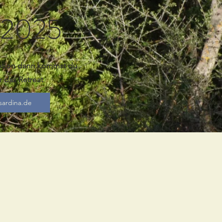
 2025
mation dann kommst du
 das Retreat
ardina.de