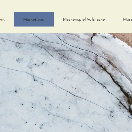
ent
Maskenbau
Maskenspiel Vollmaske
Mor