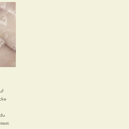
uf
cke
 du
test.